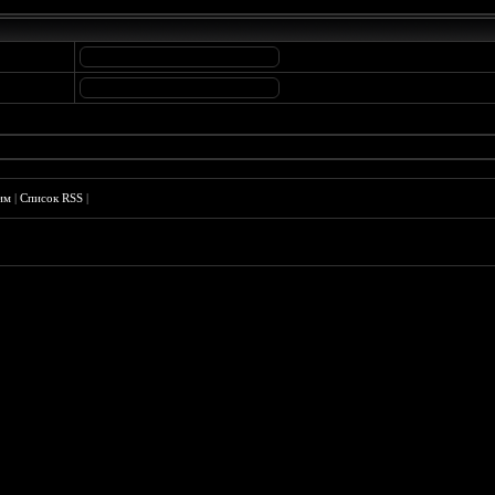
им
|
Список RSS
|