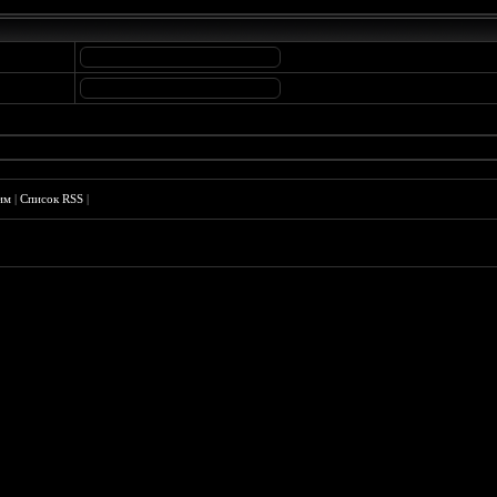
им
|
Список RSS
|