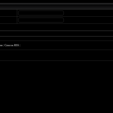
им
|
Список RSS
|