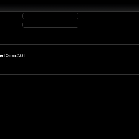
им
|
Список RSS
|