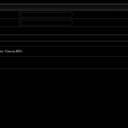
им
|
Список RSS
|