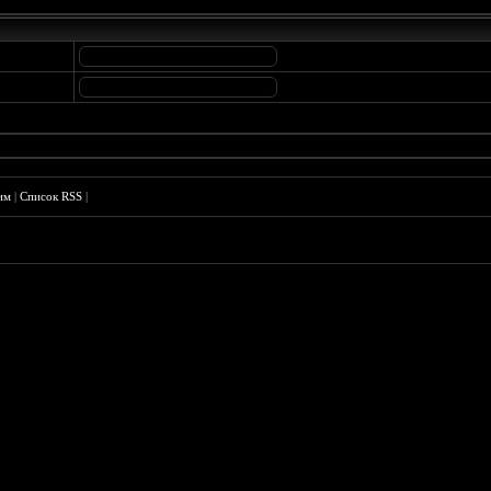
им
|
Список RSS
|