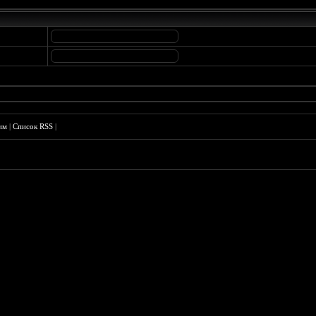
им
|
Список RSS
|