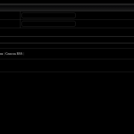
им
|
Список RSS
|