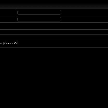
им
|
Список RSS
|