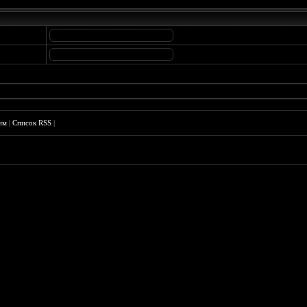
им
|
Список RSS
|