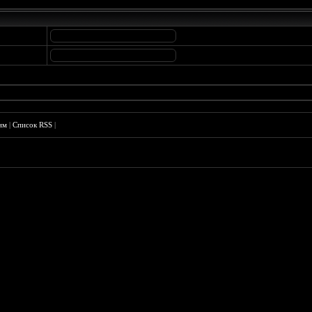
им
|
Список RSS
|