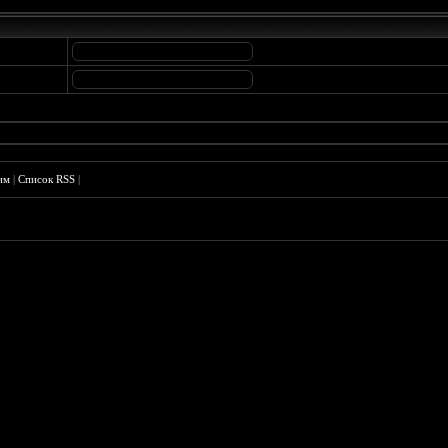
им
|
Список RSS
|