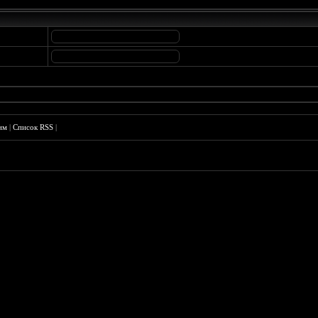
им
|
Список RSS
|