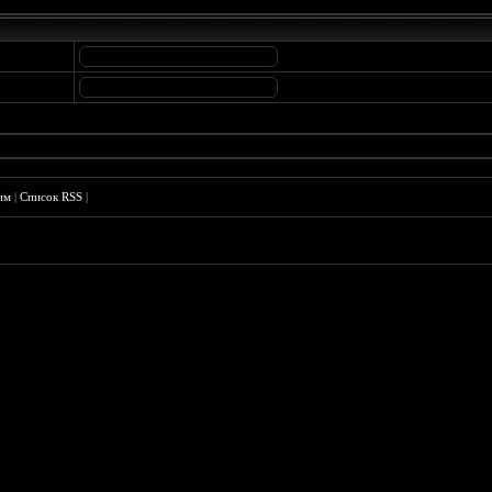
им
|
Список RSS
|