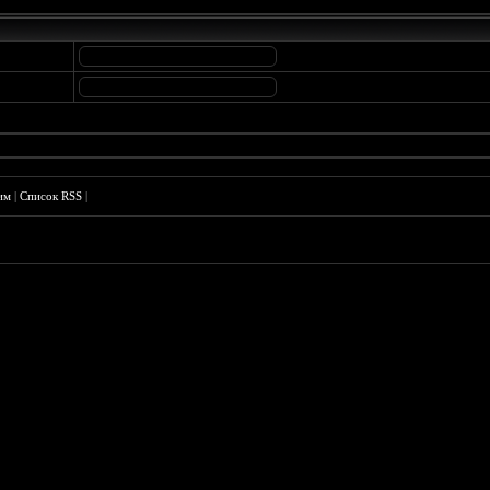
им
|
Список RSS
|