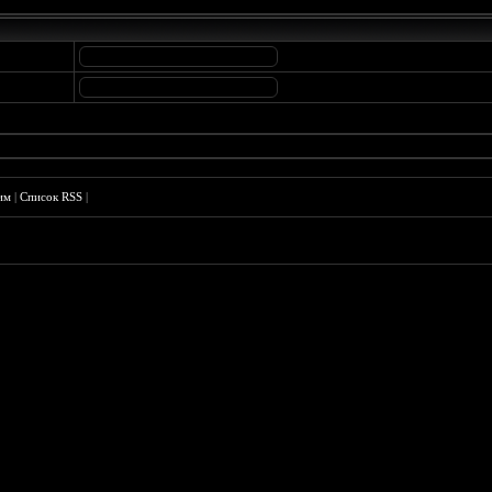
им
|
Список RSS
|