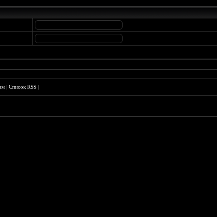
им
|
Список RSS
|