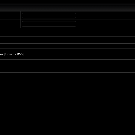
им
|
Список RSS
|