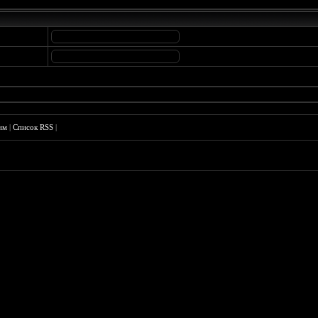
им
|
Список RSS
|