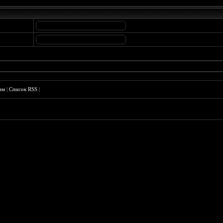
им
|
Список RSS
|