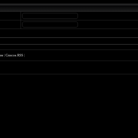
им
|
Список RSS
|