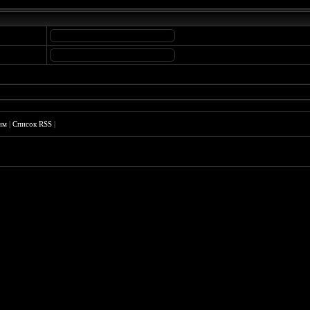
им
|
Список RSS
|