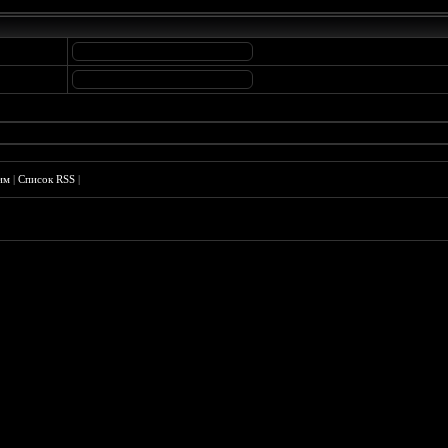
им
|
Список RSS
|