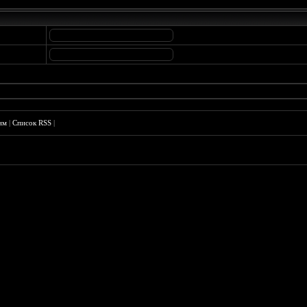
им
|
Список RSS
|