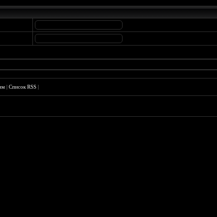
им
|
Список RSS
|