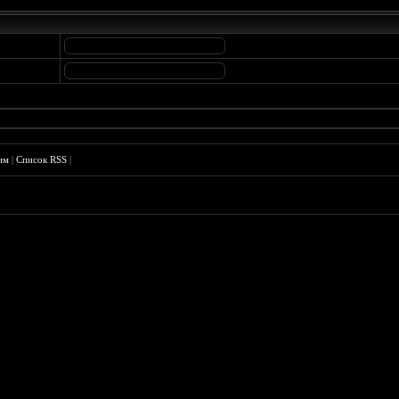
им
|
Список RSS
|