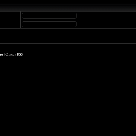
им
|
Список RSS
|