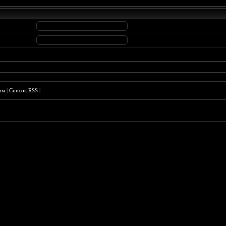
им
|
Список RSS
|