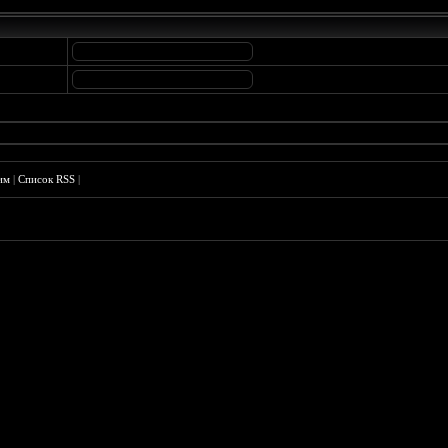
им
|
Список RSS
|