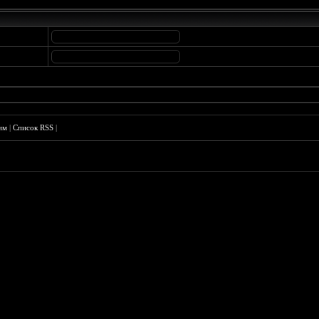
им
|
Список RSS
|