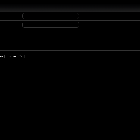
им
|
Список RSS
|