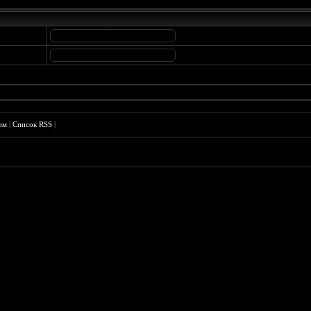
им
|
Список RSS
|