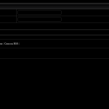
им
|
Список RSS
|