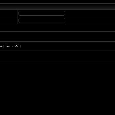
им
|
Список RSS
|