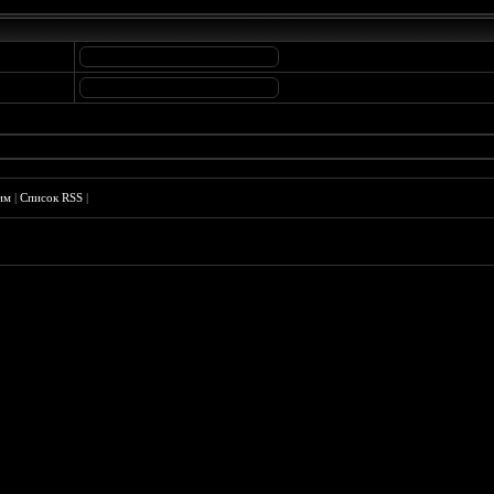
им
|
Список RSS
|