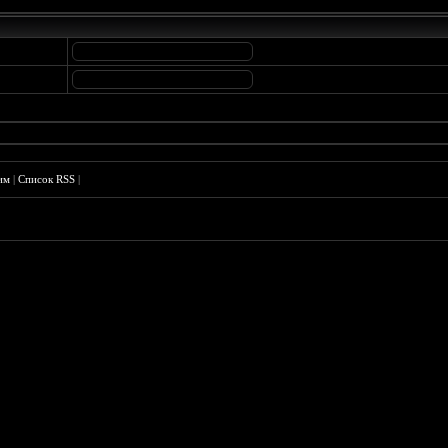
им
|
Список RSS
|