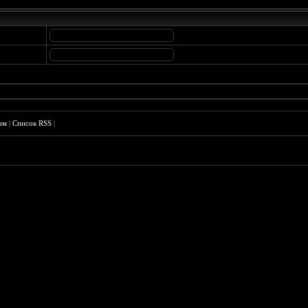
им
|
Список RSS
|