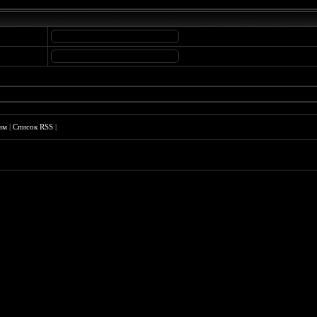
им
|
Список RSS
|