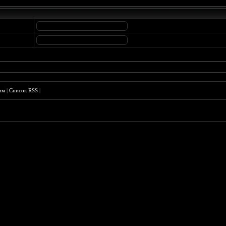
им
|
Список RSS
|