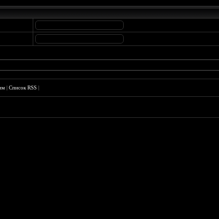
им
|
Список RSS
|