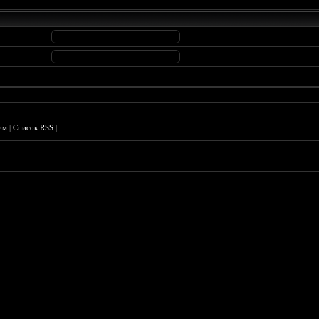
им
|
Список RSS
|