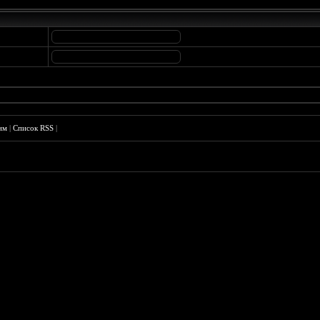
им
|
Список RSS
|