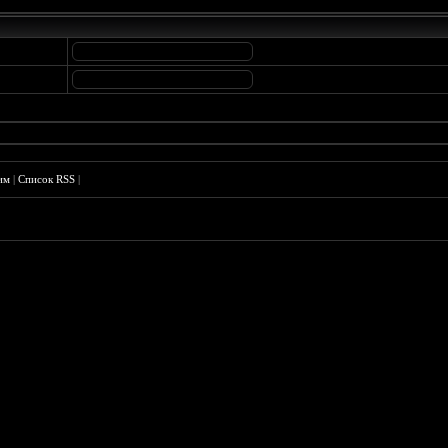
им
|
Список RSS
|