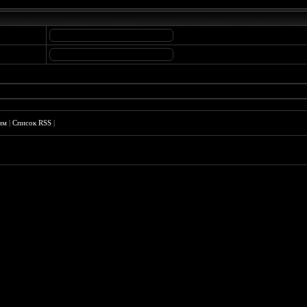
им
|
Список RSS
|