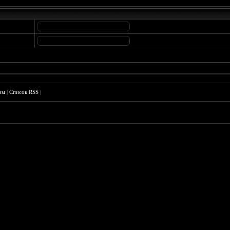
им
|
Список RSS
|