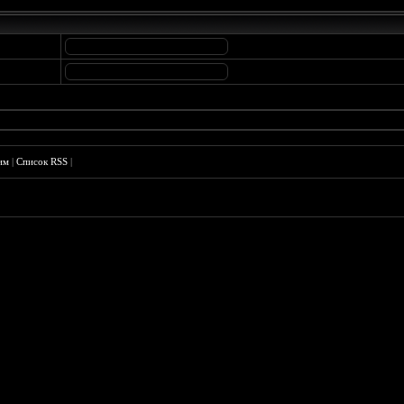
им
|
Список RSS
|