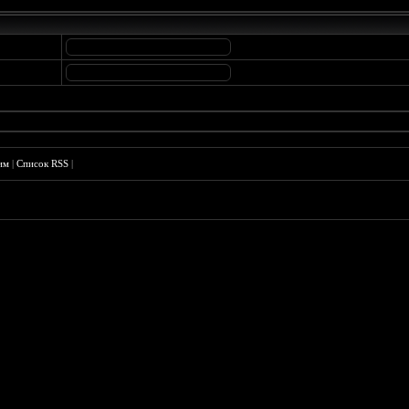
им
|
Список RSS
|