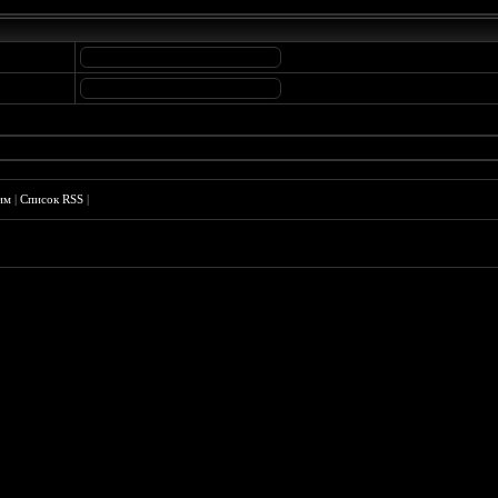
им
|
Список RSS
|