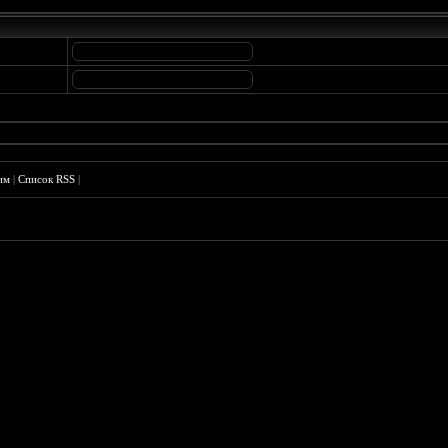
им
|
Список RSS
|