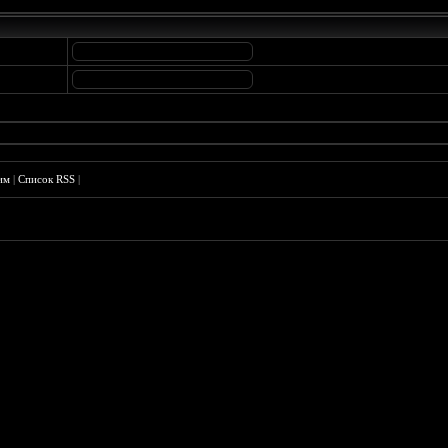
им
|
Список RSS
|